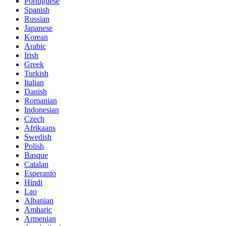
Portuguese
Spanish
Russian
Japanese
Korean
Arabic
Irish
Greek
Turkish
Italian
Danish
Romanian
Indonesian
Czech
Afrikaans
Swedish
Polish
Basque
Catalan
Esperanto
Hindi
Lao
Albanian
Amharic
Armenian