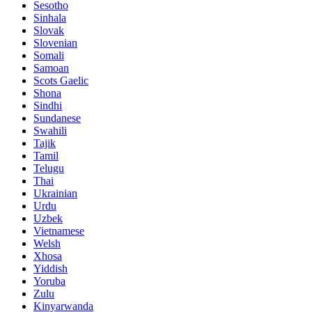
Sesotho
Sinhala
Slovak
Slovenian
Somali
Samoan
Scots Gaelic
Shona
Sindhi
Sundanese
Swahili
Tajik
Tamil
Telugu
Thai
Ukrainian
Urdu
Uzbek
Vietnamese
Welsh
Xhosa
Yiddish
Yoruba
Zulu
Kinyarwanda