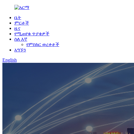
ቤት
ምርቶች
ዜና
የሚጠየቁ ጥያቄዎች
ስለ እኛ
የምስክር ወረቀቶች
አግኙን
English