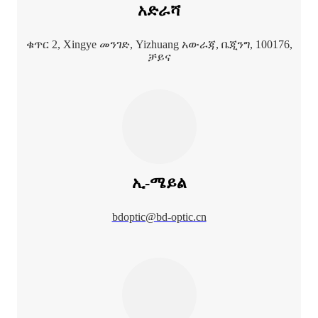
አድራሻ
ቁጥር 2, Xingye መንገድ, Yizhuang አውራጃ, ቤጂንግ, 100176,
ቻይና
ኢ-ሜይል
bdoptic@bd-optic.cn