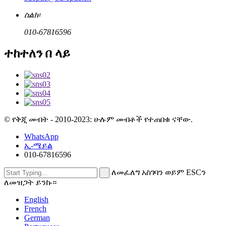
ስልክ፡
010-67816596
ተከተለን በ ላይ
© የቅጂ መብት - 2010-2023: ሁሉም መብቶች የተጠበቁ ናቸው.
WhatsApp
ኢ-ሜይል
010-67816596
ለመፈለግ አስገባን ወይም ESCን
ለመዝጋት ይንኩ።
English
French
German