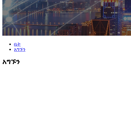
ቤት
አግኙን
አግኙን