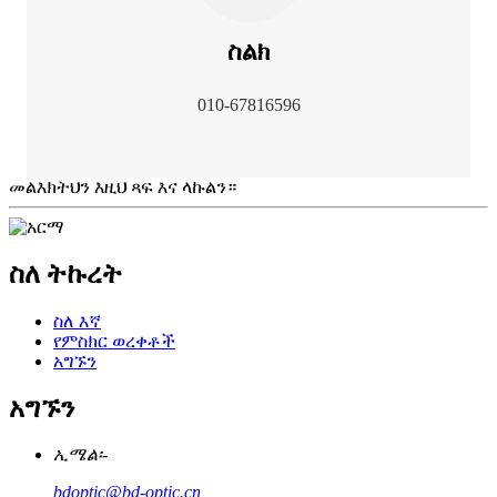
ስልክ
010-67816596
መልእክትህን እዚህ ጻፍ እና ላኩልን።
ስለ ትኩረት
ስለ እኛ
የምስክር ወረቀቶች
አግኙን
አግኙን
ኢሜል፡-
bdoptic@bd-optic.cn