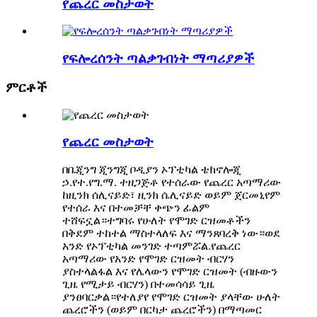
የጨረር መስታወት
የፍሎረሰንት ጣልቃገብነት ማጣሪያዎች
ምርቶች
የጨረር መስታወት
በቤጂንግ ጂንግጂ ቦዲያን ኦፕቲካል ቴክኖሎጂ
ኃ.የተ.የግ.ማ. ተዘጋጅቶ የተሰራው የጨረር አጣማሪው
ከዚንክ ሰሊናይድ፣ ዚንክ ሴሊናይድ ወይም ጀርመኒየም
የተሰራ እና በተመቻቸ ቀጭን ፊልም
ተሸፍኗል።ተግባሩ የሁለት የሞገድ ርዝመቶችን
በቅደም ተከተል ማስተላለፍ እና ማንጸባረቅ ነው።ወደ
አንድ የኦፕቲካል መንገድ ተጣምሯል.የጨረር
አጣማሪው የአንድ የሞገድ ርዝመት ብርሃን
ያስተላልፋል እና የሌላውን የሞገድ ርዝመት (ብዙውን
ጊዜ የሚታይ ብርሃን) በተመሳሳይ ጊዜ
ያንፀባርቃል።የተለያየ የሞገድ ርዝመት ያላቸው ሁለት
ጨረሮችን (ወይም በርካታ ጨረሮችን) በማጣመር