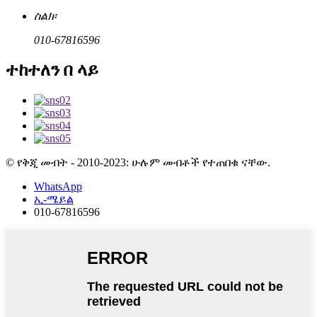
ስልክ፡
010-67816596
ተከተለን በ ላይ
© የቅጂ መብት - 2010-2023: ሁሉም መብቶች የተጠበቁ ናቸው.
WhatsApp
ኢ-ሜይል
010-67816596