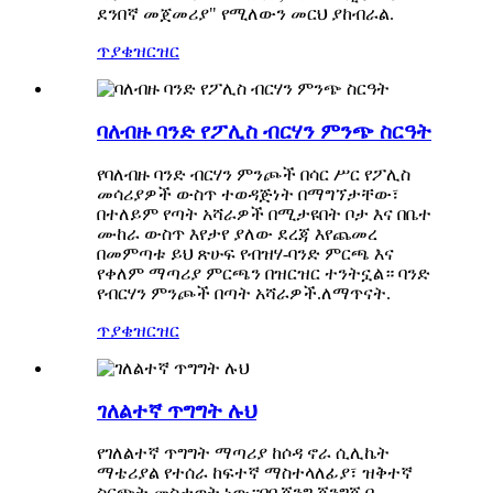
ደንበኛ መጀመሪያ" የሚለውን መርህ ያከብራል.
ጥያቄ
ዝርዝር
ባለብዙ ባንድ የፖሊስ ብርሃን ምንጭ ስርዓት
የባለብዙ ባንድ ብርሃን ምንጮች በሳር ሥር የፖሊስ
መሳሪያዎች ውስጥ ተወዳጅነት በማግኘታቸው፣
በተለይም የጣት አሻራዎች በሚታዩበት ቦታ እና በቤተ
ሙከራ ውስጥ እየታየ ያለው ደረጃ እየጨመረ
በመምጣቱ ይህ ጽሁፍ የብዝሃ-ባንድ ምርጫ እና
የቀለም ማጣሪያ ምርጫን በዝርዝር ተንትኗል። ባንድ
የብርሃን ምንጮች በጣት አሻራዎች.ለማጥናት.
ጥያቄ
ዝርዝር
ገለልተኛ ጥግግት ሉህ
የገለልተኛ ጥግግት ማጣሪያ ከሶዳ ኖራ ሲሊኬት
ማቴሪያል የተሰራ ከፍተኛ ማስተላለፊያ፣ ዝቅተኛ
ስርጭት መስታወት ነው።በቤጂንግ ጂንግጂ ቦ