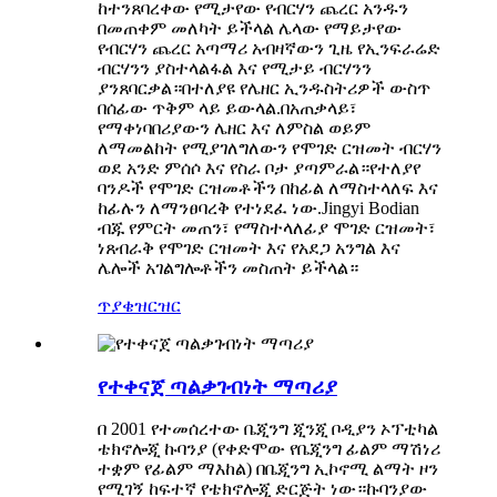
ከተንጸባረቀው የሚታየው የብርሃን ጨረር አንዱን
በመጠቀም መለካት ይችላል ሌላው የማይታየው
የብርሃን ጨረር አጣማሪ አብዛኛውን ጊዜ የኢንፍራሬድ
ብርሃንን ያስተላልፋል እና የሚታይ ብርሃንን
ያንጸባርቃል።በተለያዩ የሌዘር ኢንዱስትሪዎች ውስጥ
በሰፊው ጥቅም ላይ ይውላል.በአጠቃላይ፣
የማቀነባበሪያውን ሌዘር እና ለምስል ወይም
ለማመልከት የሚያገለግለውን የሞገድ ርዝመት ብርሃን
ወደ አንድ ምሰሶ እና የስራ ቦታ ያጣምራል።የተለያየ
ባንዶች የሞገድ ርዝመቶችን በከፊል ለማስተላለፍ እና
ከፊሉን ለማንፀባረቅ የተነደፈ ነው.Jingyi Bodian
ብጁ የምርት መጠን፣ የማስተላለፊያ ሞገድ ርዝመት፣
ነጸብራቅ የሞገድ ርዝመት እና የአደጋ አንግል እና
ሌሎች አገልግሎቶችን መስጠት ይችላል።
ጥያቄ
ዝርዝር
የተቀናጀ ጣልቃገብነት ማጣሪያ
በ 2001 የተመሰረተው ቤጂንግ ጂንጂ ቦዲያን ኦፕቲካል
ቴክኖሎጂ ኩባንያ (የቀድሞው የቤጂንግ ፊልም ማሽነሪ
ተቋም የፊልም ማእከል) በቤጂንግ ኢኮኖሚ ልማት ዞን
የሚገኝ ከፍተኛ የቴክኖሎጂ ድርጅት ነው።ኩባንያው