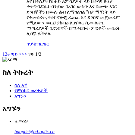
እና በተለያዩ የፀሐይ አምሳያዎች ላይ በተሳካ ሁኔታ
ተተግብሯል.ኩባንያው በአገር ውስጥ እና በውጭ አገር
ደንበኞችን በሙሉ ልብ ለማገልገል "በታማኝነት ላይ
የተመሰረተ, የቴክኖሎጂ ፈጠራ እና ደንበኛ መጀመሪያ"
የሚለውን መርህ ያከብራል.የሶላር ሲሙሌተር
ማጣሪያዎች በደንበኞች በሚቀርቡት ምርቶች መሰረት
ሊበጁ ይችላሉ.
ጥያቄ
ዝርዝር
1
2
ቀጣይ >
>>
ገጽ 1/2
ስለ ትኩረት
ስለ እኛ
የምስክር ወረቀቶች
አግኙን
አግኙን
ኢሜል፡-
bdoptic@bd-optic.cn