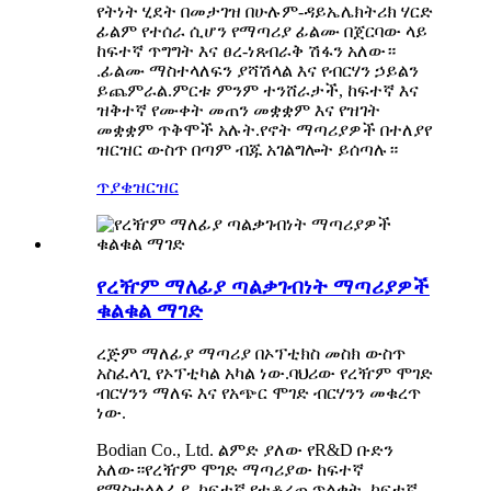
የትነት ሂደት በመታገዝ በሁሉም-ዳይኤሌክትሪክ ሃርድ
ፊልም የተሰራ ሲሆን የማጣሪያ ፊልሙ በጀርባው ላይ
ከፍተኛ ጥግግት እና ፀረ-ነጸብራቅ ሽፋን አለው።
.ፊልሙ ማስተላለፍን ያሻሽላል እና የብርሃን ኃይልን
ይጨምራል.ምርቱ ምንም ተንሸራታች, ከፍተኛ እና
ዝቅተኛ የሙቀት መጠን መቋቋም እና የዝገት
መቋቋም ጥቅሞች አሉት.የኖት ማጣሪያዎች በተለያየ
ዝርዝር ውስጥ በጣም ብጁ አገልግሎት ይሰጣሉ።
ጥያቄ
ዝርዝር
የረዥም ማለፊያ ጣልቃገብነት ማጣሪያዎች
ቁልቁል ማገድ
ረጅም ማለፊያ ማጣሪያ በኦፕቲክስ መስክ ውስጥ
አስፈላጊ የኦፕቲካል አካል ነው.ባህሪው የረዥም ሞገድ
ብርሃንን ማለፍ እና የአጭር ሞገድ ብርሃንን መቁረጥ
ነው.
Bodian Co., Ltd. ልምድ ያለው የR&D ቡድን
አለው።የረዥም ሞገድ ማጣሪያው ከፍተኛ
የማስተላለፊያ, ከፍተኛ የተቆረጠ ጥልቀት, ከፍተኛ