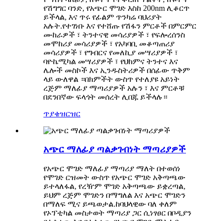
የሽግግር ባንድ, የአጭር ሞገድ እስከ 200nm ሊቆርጥ
ይችላል, እና ጥሩ የፊልም ጥንካሬ ባህሪያት
አሉት.የተገነቡ እና የተሸጡ የሽፋን ምርቶች በምርምር
ሙከራዎች ፣ ትንተናዊ መሳሪያዎች ፣ የፍሎረሰንስ
መሞከሪያ መሳሪያዎች ፣ የአካባቢ መቆጣጠሪያ
መሳሪያዎች ፣ የግብርና የመለኪያ መሣሪያዎች ፣
ባዮኬሚካል መሣሪያዎች ፣ የህክምና ትንተና እና
ሌሎች መስኮች እና ኢንዱስትሪዎች በሰፊው ጥቅም
ላይ ውለዋል ።በክምችት ውስጥ የተለያዩ አይነት
ረጅም ማለፊያ ማጣሪያዎች አሉን ፣ እና ምርቶቹ
በደንበኛው ፍላጎት መሰረት ሊበጁ ይችላሉ።
ጥያቄ
ዝርዝር
አጭር ማለፊያ ጣልቃገብነት ማጣሪያዎች
የአጭር ሞገድ ማለፊያ ማጣሪያ ማለት በተወሰነ
የሞገድ ርዝመት ውስጥ የአጭር ሞገድ አቅጣጫው
ይተላለፋል, የረዥም ሞገድ አቅጣጫው ይቋረጣል,
ይህም ረጅም ሞገድን በማግለል እና አጭር ሞገድን
በማለፍ ሚና ይጫወታል.ከባህላዊው ባለ ቀለም
የኦፕቲካል መስታወት ማጣሪያ ጋር ሲነፃፀር በቦዲያን