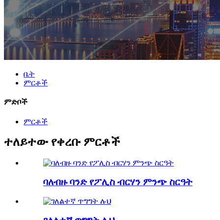
ቤት
ምርቶች
ምድቦች
ምርቶች
ተለይተው የቀረቡ ምርቶች
ባለብዙ ባንድ የፖሊስ ብርሃን ምንጭ ስርዓት