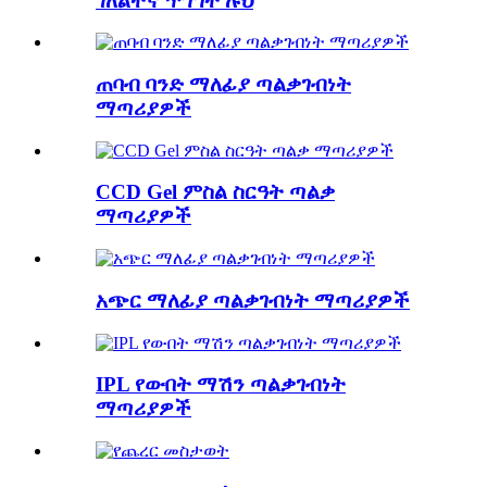
ገለልተኛ ጥግግት ሉህ
ጠባብ ባንድ ማለፊያ ጣልቃገብነት
ማጣሪያዎች
CCD Gel ምስል ስርዓት ጣልቃ
ማጣሪያዎች
አጭር ማለፊያ ጣልቃገብነት ማጣሪያዎች
IPL የውበት ማሽን ጣልቃገብነት
ማጣሪያዎች