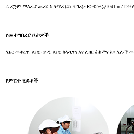
2. ረጅም ማለፊያ ጨረር አጣማሪ (45 ዲግሪ)፦ R>95%@1041nm/T>9
የመተግበሪያ ቦታዎች
ሌዘር መቁረጥ, ሌዘር ብየዳ, ሌዘር ክላዲንግ እና ሌዘር ሕክምና እና ሌሎች መ
የምርት ሂደቶች