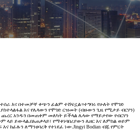
 የተሰራ እና በተመቻቸ ቀጭን ፊልም ተሸፍኗል።ተግባሩ የሁለት የሞገድ
ያስተላልፋል እና የሌላውን የሞገድ ርዝመት (ብዙውን ጊዜ የሚታይ ብርሃን)
ን ጨረር አንዱን በመጠቀም መለካት ይችላል ሌላው የማይታየው የብርሃን
ም ላይ ይውላል.በአጠቃላይ፣ የማቀነባበሪያውን ሌዘር እና ለምስል ወይም
 ከፊሉን ለማንፀባረቅ የተነደፈ ነው.Jingyi Bodian ብጁ የምርት