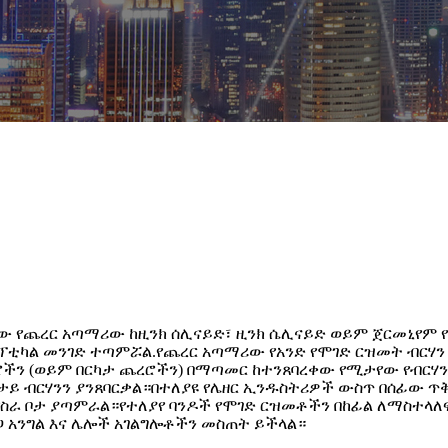
ተሰራው የጨረር አጣማሪው ከዚንክ ሰሊናይድ፣ ዚንክ ሴሊናይድ ወይም ጀርመኒየም
ፕቲካል መንገድ ተጣምሯል.የጨረር አጣማሪው የአንድ የሞገድ ርዝመት ብርሃን 
ሮችን (ወይም በርካታ ጨረሮችን) በማጣመር ከተንጸባረቀው የሚታየው የብርሃ
ታይ ብርሃንን ያንጸባርቃል።በተለያዩ የሌዘር ኢንዱስትሪዎች ውስጥ በሰፊው ጥቅ
ራ ቦታ ያጣምራል።የተለያየ ባንዶች የሞገድ ርዝመቶችን በከፊል ለማስተላለፍ እና
ጋ አንግል እና ሌሎች አገልግሎቶችን መስጠት ይችላል።