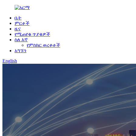
ቤት
ምርቶች
ዜና
የሚጠየቁ ጥያቄዎች
ስለ እኛ
የምስክር ወረቀቶች
አግኙን
English