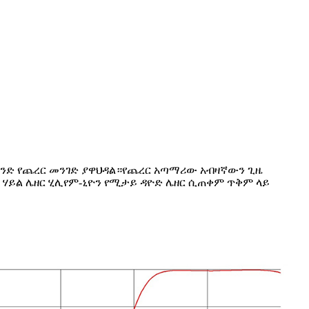
 አንድ የጨረር መንገድ ያዋህዳል።የጨረር አጣማሪው አብዛኛውን ጊዜ
 ሃይል ሌዘር ሂሊየም-ኒዮን የሚታይ ዳዮድ ሌዘር ሲጠቀም ጥቅም ላይ