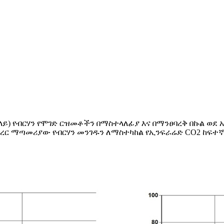
ላይ) የብርሃን የሞገድ ርዝመቶችን በማስተላለፊያ እና በማንፀባረቅ በኩል ወደ
የጨረር ማጣመሪያው የብርሃን መንገዱን ለማስተካከል የኢንፍራሬድ CO2 ከፍተኛ