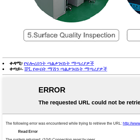
ቀዳሚ፡
የፍሎረሰንት ጣልቃገብነት ማጣሪያዎች
ቀጣይ፡-
IPL የውበት ማሽን ጣልቃገብነት ማጣሪያዎች