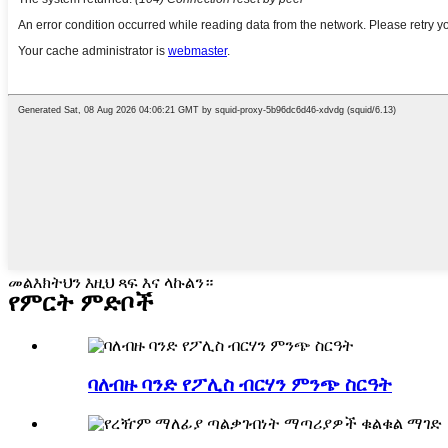
መልእክትህን እዚህ ጻፍ እና ላኩልን።
የምርት ምድቦች
ባለብዙ ባንድ የፖሊስ ብርሃን ምንጭ ስርዓት