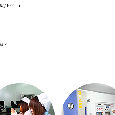
5%@1065nm
ስኮች.