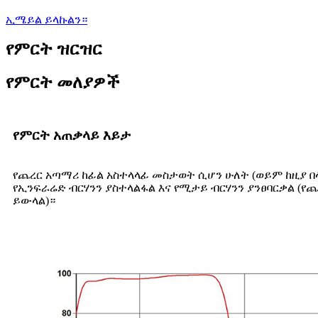
ኢሜይል ይላኩልን።
የምርት ዝርዝር
የምርት መለያዎች
የምርት አጠቃላይ እይታ
የጨረር አጣማሪ ከፊል አስተላላፊ መስታወት ሲሆን ሁለት (ወይም ከዚያ በ
የኢንፍራሬድ ብርሃንን ያስተላልፋል እና የሚታይ ብርሃንን ያንፀባርቃል (
ይውላል)።