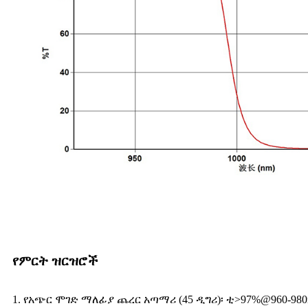
የምርት ዝርዝሮች
1. የአጭር ሞገድ ማለፊያ ጨረር አጣማሪ (45 ዲግሪ)፡ ቲ>97%@960-98