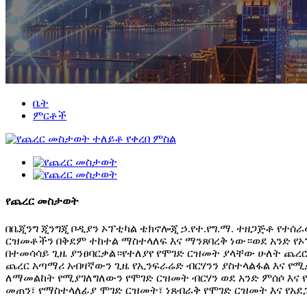
ቤት
ምርቶች
የጨረር መስታወት
በቤጂንግ ጂንግጂ ቦዲያን ኦፕቲካል ቴክኖሎጂ ኃ.የተ.የግ.ማ. ተዘጋጅቶ የ
ርዝመቶችን በቅደም ተከተል ማስተላለፍ እና ማንጸባረቅ ነው።ወደ አንድ የኦ
በተመሳሳይ ጊዜ ያንፀባርቃል።የተለያየ የሞገድ ርዝመት ያላቸው ሁለት ጨረ
ጨረር አጣማሪ አብዛኛውን ጊዜ የኢንፍራሬድ ብርሃንን ያስተላልፋል እና የሚ
ለማመልከት የሚያገለግለውን የሞገድ ርዝመት ብርሃን ወደ አንድ ምሰሶ እና የስ
መጠን፣ የማስተላለፊያ ሞገድ ርዝመት፣ ነጸብራቅ የሞገድ ርዝመት እና የአደ